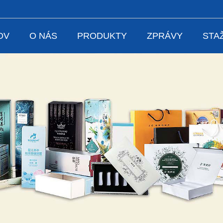
OV
O NÁS
PRODUKTY
ZPRÁVY
STA