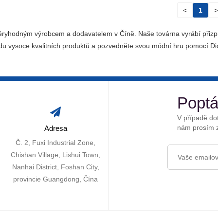
<
1
ůvěryhodným výrobcem a dodavatelem v Číně. Naše továrna vyrábí přiz
řadu vysoce kvalitních produktů a pozvedněte svou módní hru pomocí Dic
Poptá
V případě dot
nám prosím z
Adresa
Č. 2, Fuxi Industrial Zone,
Chishan Village, Lishui Town,
Nanhai District, Foshan City,
provincie Guangdong, Čína