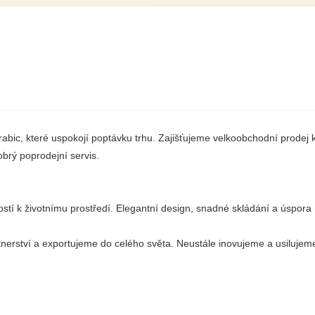
rabic, které uspokojí poptávku trhu. Zajišťujeme velkoobchodní prodej 
obrý poprodejní servis.
ostí k životnímu prostředí. Elegantní design, snadné skládání a úspora m
rství a exportujeme do celého světa. Neustále inovujeme a usilujeme o