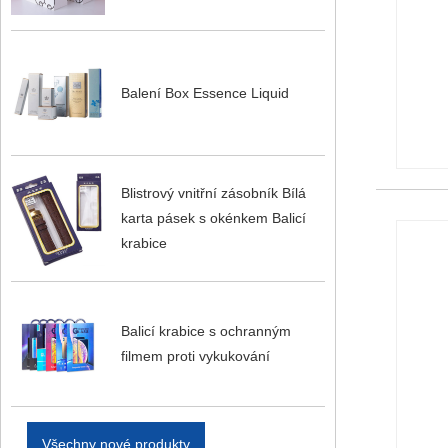
Balení Box Essence Liquid
Blistrový vnitřní zásobník Bílá
karta pásek s okénkem Balicí
krabice
Balicí krabice s ochranným
filmem proti vykukování
Všechny nové produkty