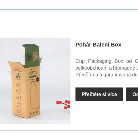
Pohár Balení Box
Cup Packaging Box od Gua
velkoobchodní a hromadný vý
Přiměřená a garantovaná do
Přečtěte si více
Od