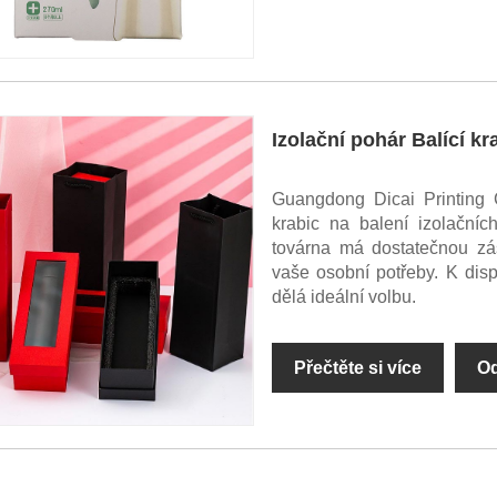
Izolační pohár Balící kr
Guangdong Dicai Printing C
krabic na balení izolační
továrna má dostatečnou zás
vaše osobní potřeby. K disp
dělá ideální volbu.
Přečtěte si více
Od