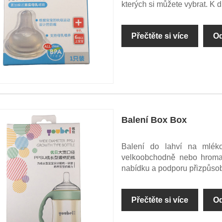
kterých si můžete vybrat. K 
Přečtěte si více
Od
Balení Box Box
Balení do lahví na mléko
velkoobchodně nebo hromad
nabídku a podporu přizpůsob
Přečtěte si více
Od