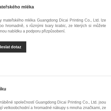
ateřského mléka
y mateřského mléka Guangdong Dicai Printing Co., Ltd. lze
o hromadně, s různými tvary krabic, ze kterých si můžete
ečnou nabídku a podporu přizpůsobení.
eslat dotaz
íku
yráběné společností Guangdong Dicai Printing Co., Ltd. jsou
rují velkoobchodní a hromadné nákupy s mnoha značkami, ze