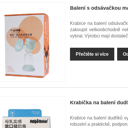
Balení s odsávačkou m
Krabice na balení odsávačk
zakoupit velkoobchodně neb
vybrat. Výrobci mají dostat
Přečtěte si více
Od
Krabička na balení dudl
Krabice na balení dudlíků v
robustní a praktické, podpo