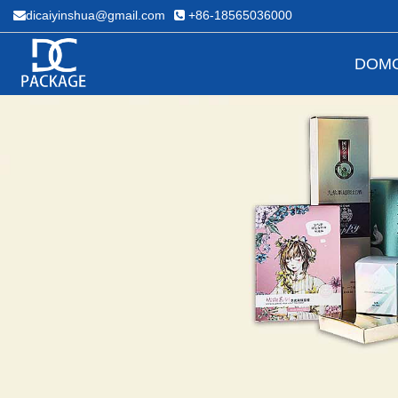
dicaiyinshua@gmail.com
+86-18565036000
DOM